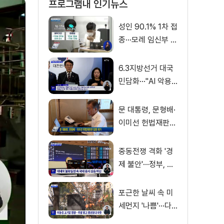
프로그램내 인기뉴스
성인 90.1% 1차 접
종···모레 임신부 사
전예약
6.3지방선거 대국
민담화···"AI 악용
가짜뉴스 처벌"
문 대통령, 문형배·
이미선 헌법재판관
임명 재가
중동전쟁 격화 '경
제 불안'···정부, 금
융·수출입 영향 최
소화
포근한 날씨 속 미
세먼지 '나쁨'···다
음 주 전국 비