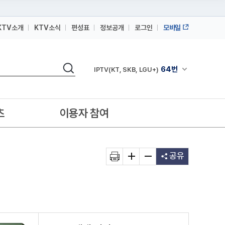
KTV소개
KTV소식
편성표
정보공개
로그인
모바일
164번
스카이라이프
검색
64번
채널안내 펼쳐
IPTV(KT, SKB, LGU+)
164번
스카이라이프
64번
IPTV(KT, SKB, LGU+)
츠
이용자 참여
164번
스카이라이프
공유