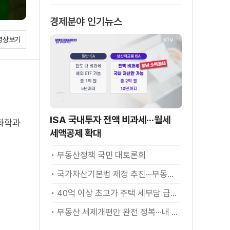
경제분야 인기뉴스
영상보기
ISA 국내투자 전액 비과세···월세
유화학과
세액공제 확대
부동산정책 국민 대토론회
국가자산기본법 제정 추진···부동산·주식 등 통합 관리
40억 이상 초고가 주택 세부담 급증···실수요자 보호 강화
부동산 세제개편안 완전 정복···내 세금 어떻게 달라지나? [K-정책 사용법]