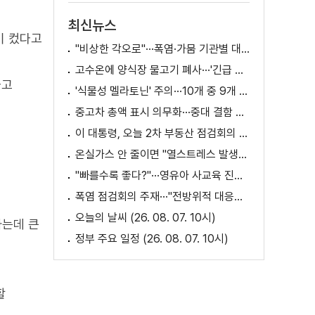
최신뉴스
이 컸다고
"비상한 각오로"···폭염·가뭄 기관별 대책은?
고수온에 양식장 물고기 폐사···'긴급 방류' 지원
다고
'식물성 멜라토닌' 주의···10개 중 9개 처방 용량 초과
중고차 총액 표시 의무화···중대 결함 시 '계약 해제'
이 대통령, 오늘 2차 부동산 점검회의 주재
온실가스 안 줄이면 "열스트레스 발생일 29배 증가"
"빠를수록 좋다?"···영유아 사교육 진실과 해법은?
폭염 점검회의 주재···"전방위적 대응체계 가동"
오늘의 날씨 (26. 08. 07. 10시)
가는데 큰
정부 주요 일정 (26. 08. 07. 10시)
할