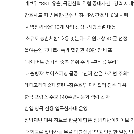
개보위 "SKT 유출, 국민신뢰 위협 중대사건···강력 제재
간호사도 피부 봉합·골수 채취···'PA 간호사' 6월 시행
'지역활력타운' 10개 사업 선정···지방소멸 대응
'소규모 농촌체험' 호응 잇는다···지원대상 40곳 선정
올여름엔 국내로···숙박 할인권 40만 장 배포
"다이어트 건기식 중복 섭취 주의···부작용 우려"
'대출빙자' 보이스피싱 급증···"진짜 같은 사기범 주의"
레디코리아 2차 훈련···집중호우 지하철역 침수 대응
한국·프랑스 수교 140주년···문화 협력 강화
한일 양국 전용 입국심사대 운영
질병재난 대응 정보를 한곳에 담은 질병재난아카이브 
'대학교로 찾아가는 무료 법률상담' 받고 안전한 일상 