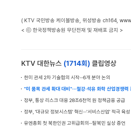
( KTV 국민방송 케이블방송, 위성방송 ch164,
www.
< ⓒ 한국정책방송원 무단전재 및 재배포 금지 >
KTV 대한뉴스
(1714회)
클립영상
한미 관세 2차 기술협의 시작···6개 분야 논의
"미 품목 관세 확대 대비"···철강·석유 화학 산업경쟁력
정부, 통상 리스크 대응 28조6천억 원 정책금융 공급
정부, '대규모 정보시스템' 혁신···'서비스산업' 적극 육성
유엔총회 첫 북한인권 고위급회의···탈북민 실상 증언