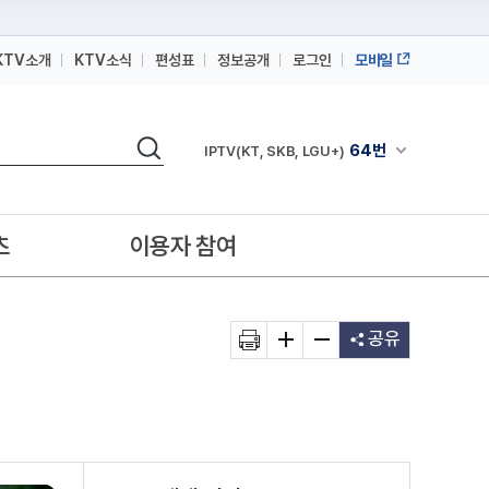
KTV소개
KTV소식
편성표
정보공개
로그인
모바일
164번
스카이라이프
검색
64번
채널안내 펼쳐
IPTV(KT, SKB, LGU+)
164번
스카이라이프
64번
IPTV(KT, SKB, LGU+)
츠
이용자 참여
164번
스카이라이프
공유