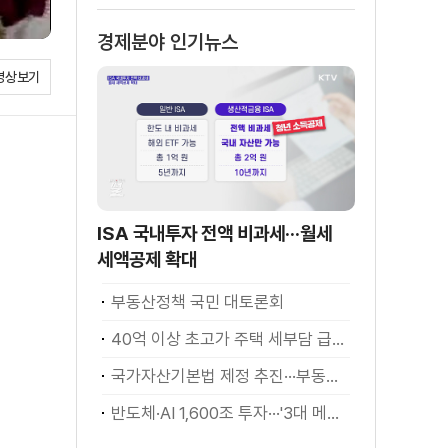
경제분야 인기뉴스
영상보기
ISA 국내투자 전액 비과세···월세
세액공제 확대
부동산정책 국민 대토론회
40억 이상 초고가 주택 세부담 급증···실수요자 보호 강화
국가자산기본법 제정 추진···부동산·주식 등 통합 관리
반도체·AI 1,600조 투자···'3대 메가프로젝트' 속도