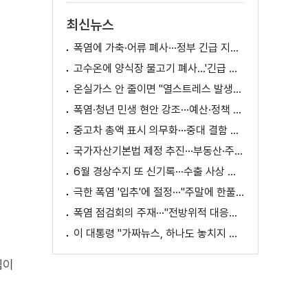
최신뉴스
폭염에 가축·어류 폐사···정부 긴급 지원책 마련
고수온에 양식장 물고기 폐사...'긴급 방류' 지원
온실가스 안 줄이면 "열스트레스 발생일 29배 증가"
폭염·청년 민생 현안 강조···예산·정책 방향 제시
중고차 총액 표시 의무화···중대 결함 시 '계약 해제'
국가자산기본법 제정 추진···부동산·주식 등 통합 관리
6월 경상수지 또 신기록···수출 사상 첫 1천억 달러
극한 폭염 '입추'에 절정···"주말에 한풀 꺾인다"
폭염 점검회의 주재···"전방위적 대응체계 가동"
이 대통령 "가짜뉴스, 하나도 놓치지 말고 바로잡아야"
심이