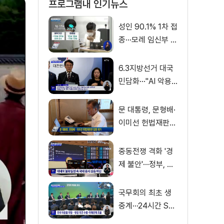
프로그램내 인기뉴스
성인 90.1% 1차 접
종···모레 임신부 사
전예약
6.3지방선거 대국
민담화···"AI 악용
가짜뉴스 처벌"
문 대통령, 문형배·
이미선 헌법재판관
임명 재가
중동전쟁 격화 '경
제 불안'···정부, 금
융·수출입 영향 최
소화
국무회의 최초 생
중계···24시간 SN
S 밀착소통