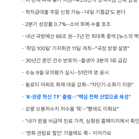
미 관세 피해 중기 지원···4조6천억 정책자금 신속 집행
학자금대출 주말 신청 가능···'내일 기름값'도 본다
2분기 성장률 0.7%···소비 회복·수출 호조
내년 국방예산 66조 원···7년 만 최대폭 증액 [뉴스의 맥
'취임 100일' 기자회견 11일 개최···"국정 방향 설명"
30년간 혼인 건수 반토막···출생아 3분의 1로 급감
수능 9월 모의평가 실시···51만여 명 응시
필로티 아파트 화재 대응 강화···"차단기·소화기 지원"
'K-관광 혁신 TF' 출범···"핵심 전략 산업으로 육성"
강릉 오봉저수지 저수율 '뚝'···"빨래도 미뤄요"
"내가 받을 비급여 진료 가격, 심평원 홈페이지에서 확
'영화 관람료 할인' 가을에도 쭉~ 이어가요