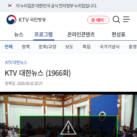
본
메
전
이 누리집은 대한민국 공식 전자정부 누리집입니다.
문
뉴
체
바
바
메
KTV 국민방송
온 에어
로
로
뉴
공식 누리집 주소 확인하기
메뉴 열기
가
가
바
go.kr 주소를 사용하는 누리집은 대한민국 정부기관이 관리하는 누리집입
기
기
로
뉴스
프로그램
온라인콘텐츠
편성표
니다.
가
이밖에 or.kr 또는 .kr등 다른 도메인 주소를 사용하고 있다면 아래 URL에
기
전체
정책
문화/교양
보도
특집
국가기념식
종영
서 도메인 주소를 확인해 보세요
운영중인 공식 누리집보기
KTV 대한뉴스
KTV 대한뉴스 (1966회)
등록일 : 2026.06.02 20:27