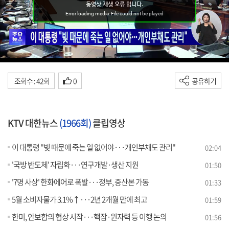
조회수 : 42회
0
공유하기
KTV 대한뉴스
(1966회)
클립영상
이 대통령 "빚 때문에 죽는 일 없어야···개인부채도 관리"
02:04
'국방 반도체' 자립화···연구개발·생산 지원
01:50
'7명 사상' 한화에어로 폭발···정부, 중산본 가동
01:33
5월 소비자물가 3.1%↑···2년 2개월 만에 최고
01:59
한미, 안보합의 협상 시작···핵잠·원자력 등 이행 논의
01:56