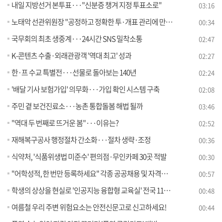
내일 지방선거 본투표···"신분증 챙겨 지정 투표소로"
03:16
노태악 선관위원장 "공정하고 정확한 투·개표 관리에 만전"
00:34
국무회의 최초 생중계···24시간 SNS 밀착소통
02:47
K-콘텐츠 수출·외래관광객 '역대 최고' 성과
02:27
한·프 수교 특별전···선물로 돌아보는 140년
02:24
'배달 기사 보험가입' 의무화···가입 확인 시스템 구축
02:08
주민 곁 보건진료소···농촌 통합돌봄 해법 될까
03:46
"역대 두 번째로 뜨거운 봄"···이유는?
02:52
재해복구공사 행정절차 간소화···절차 생략·조정
00:36
식약처, '식품위생법 미준수' 편의점·무인카페 30곳 적발
00:30
"어학성적, 한 번만 등록하세요" 각종 공공채용 및 자격시험에서 모두 활용 가능
00:57
학생의 상상을 현실로 '인공지능 융합형 교육실' 전국 118개 학교에 조성한다
00:48
여름철 우리 주변 위험요소는 안전신문고로 신고하세요!
00:44