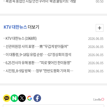
폭염 속 농업인 지킬 안전 꾸러미 '폭염 쿨링키트' 개발
00:50
KTV 대한뉴스
더보기
KTV 대한뉴스 (1968회)
2026.06.05
선관위원장 사의 표명···靑 "무겁게 받아들여"
2026.06.05
이 대통령, 9~18일 유럽 순방···G7 정상회의 참석
2026.06.05
6.25 전사자 유해 봉환···"피로 맺어진 한미동맹"
2026.06.05
시진핑, 8~9일 방북···정부 "한반도평화 기여 희망"
2026.06.05