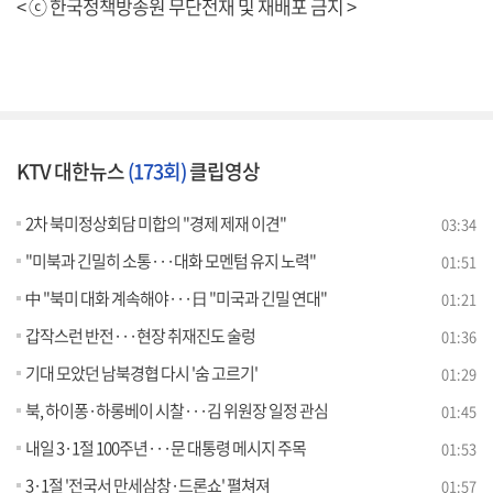
< ⓒ 한국정책방송원 무단전재 및 재배포 금지 >
KTV 대한뉴스
(173회)
클립영상
2차 북미정상회담 미합의 "경제 제재 이견"
03:34
"미북과 긴밀히 소통···대화 모멘텀 유지 노력"
01:51
中 "북미 대화 계속해야···日 "미국과 긴밀 연대"
01:21
갑작스런 반전···현장 취재진도 술렁
01:36
기대 모았던 남북경협 다시 '숨 고르기'
01:29
북, 하이퐁·하롱베이 시찰···김 위원장 일정 관심
01:45
내일 3·1절 100주년···문 대통령 메시지 주목
01:53
3·1절 '전국서 만세삼창·드론쇼' 펼쳐져
01:57