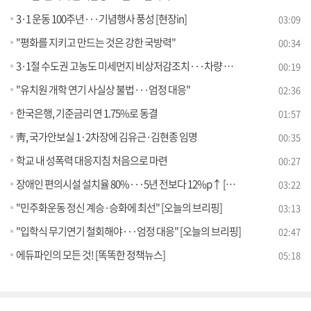
3·1 운동 100주년···기념행사 풍성 [현장in]
03:09
"평화를 지키고 만드는 것은 강한 국방력"
00:34
3·1절 수도권 고농도 미세먼지 비상저감조치···차량 정상운행
00:19
"유치원 개학 연기 사실상 불법···엄정 대응"
02:36
한국은행, 기준금리 연 1.75%로 동결
01:57
靑, 국가안보실 1·2차장에 김유근·김현종 임명
00:35
학교 내 성폭력 대응지침 처음으로 마련
00:27
장애인 편의시설 설치율 80%···5년 전보다 12%p↑ [현장in]
03:22
"민주화운동 정신 계승·승화에 최선" [오늘의 브리핑]
03:13
"입학식 무기연기 철회해야···엄정 대응" [오늘의 브리핑]
02:47
에듀파인의 모든 것! [똑똑한 정책뉴스]
05:18