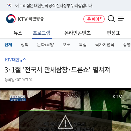
본
메
전
이 누리집은 대한민국 공식 전자정부 누리집입니다.
문
뉴
체
바
바
메
KTV 국민방송
온 에어
로
로
뉴
공식 누리집 주소 확인하기
메뉴 열기
가
가
바
go.kr 주소를 사용하는 누리집은 대한민국 정부기관이 관리하는 누리집입
기
기
로
뉴스
프로그램
온라인콘텐츠
편성표
니다.
가
이밖에 or.kr 또는 .kr등 다른 도메인 주소를 사용하고 있다면 아래 URL에
기
전체
정책
문화/교양
보도
특집
국가기념식
종영
서 도메인 주소를 확인해 보세요
운영중인 공식 누리집보기
KTV 대한뉴스
3·1절 '전국서 만세삼창·드론쇼' 펼쳐져
등록일 : 2019.03.04