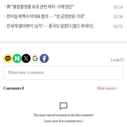
靑 "불법촬영물 유포 관련 제작·구매 엄단"
02:14
한미일 북핵수석대표 협의···"北 긍정반응 기대"
02:58
전세계 델타변이 '심각'···중국도 덮쳤다 [월드 투데이]
03:53