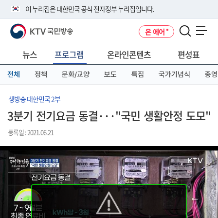
본
메
전
이 누리집은 대한민국 공식 전자정부 누리집입니다.
문
뉴
체
바
바
메
KTV 국민방송
온 에어
로
로
뉴
공식 누리집 주소 확인하기
메뉴 열기
가
가
바
go.kr 주소를 사용하는 누리집은 대한민국 정부기관이 관리하는 누리집입
기
기
로
뉴스
프로그램
온라인콘텐츠
편성표
니다.
가
이밖에 or.kr 또는 .kr등 다른 도메인 주소를 사용하고 있다면 아래 URL에
기
전체
정책
문화/교양
보도
특집
국가기념식
종영
서 도메인 주소를 확인해 보세요
운영중인 공식 누리집보기
생방송 대한민국 2부
3분기 전기요금 동결···"국민 생활안정 도모"
등록일 : 2021.06.21