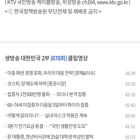
( KTV 국민방송 케이블방송, 위성방송 ch164,
www.ktv.go.kr
)
< ⓒ 한국정책방송원 무단전재 및 재배포 금지 >
생방송 대한민국 2부
(878회)
클립영상
미중 패권 경쟁 포화, 우리의 대응 전략 [경제&이슈]
26:39
코스피, 양 매도에 하락 [증권시장]
03:10
접종자 1천500만명 돌파···모더나 본격 접종
02:25
60~74세 미접종자 다음달 5일부터 화이자 접종
02:42
어떻게 달라지나?···실내 마스크 착용은 계속
03:05
3분기 전기요금 동결···"국민 생활안정 도모"
01:51
문 대통령, 청년비서관에 25살 대학생 박성민 발탁
02:11