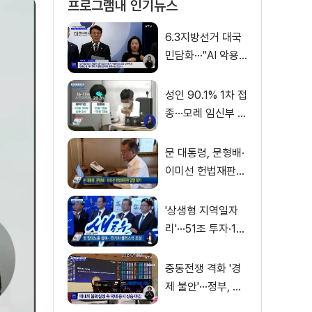
프로그램내 인기뉴스
6.3지방선거 대국
민담화···"AI 악용
가짜뉴스 처벌"
성인 90.1% 1차 접
종···모레 임신부 사
전예약
문 대통령, 문형배·
이미선 헌법재판관
임명 재가
'상생형 지역일자
리'···51조 투자·13
만 명 고용
중동전쟁 격화 '경
제 불안'···정부, 금
융·수출입 영향 최