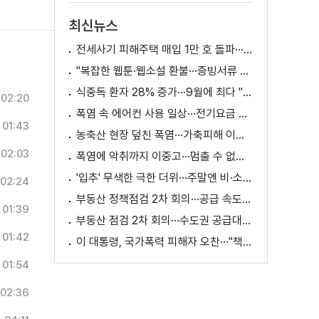
최신뉴스
전세사기 피해주택 매입 1만 호 돌파···피해 지원 속도
"복잡한 웹툰·웹소설 환불···증빙서류 요구까지"
식중독 환자 28% 증가···9월에 최다 "입추 방심 금물"
02:20
폭염 속 에어컨 사용 일상···전기요금 줄이려면?
01:43
농축산 현장 덮친 폭염···가축피해 이틀 새 28만 마리↑
02:03
폭염에 악취까지 이중고···멈출 수 없는 필수노동
'입추' 무색한 극한 더위···주말엔 비·소나기
02:24
부동산 정책점검 2차 회의···공급 속도전 본격화하나
01:39
부동산 점검 2차 회의···수도권 공급대책 논의
01:42
이 대통령, 국가폭력 피해자 오찬···"책임지고 치유"
01:54
02:36