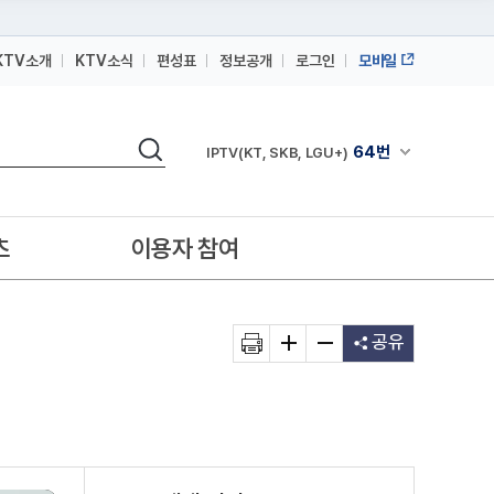
KTV소개
KTV소식
편성표
정보공개
로그인
모바일
164번
스카이라이프
검색
64번
채널안내 펼쳐
IPTV(KT, SKB, LGU+)
164번
스카이라이프
64번
IPTV(KT, SKB, LGU+)
츠
이용자 참여
164번
스카이라이프
공유