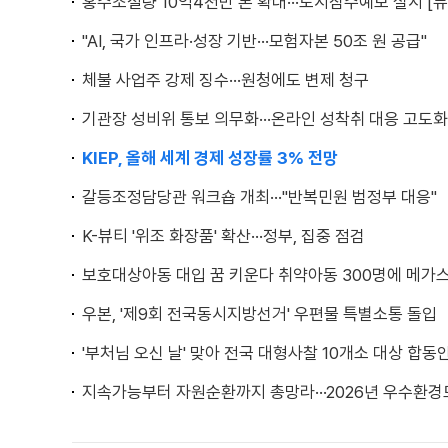
홍수조절량 10억4천만 톤 확대···도시침수예보 실시 [뉴
"AI, 국가 인프라·성장 기반···모험자본 50조 원 공급"
체불 사업주 강제 징수···원청에도 변제 청구
기관장 성비위 통보 의무화···온라인 성착취 대응 고도화
KIEP, 올해 세계 경제 성장률 3% 전망
갈등조정담당관 워크숍 개최···"반복민원 범정부 대응"
K-뷰티 '위조 화장품' 확산···정부, 집중 점검
보호대상아동 대입 꿈 키운다 취약아동 300명에 메가
우본, '제9회 전국동시지방선거' 우편물 특별소통 돌입
'부처님 오신 날' 맞아 전국 대형사찰 10개소 대상 합
지속가능부터 자원순환까지 총망라···2026년 우수환경