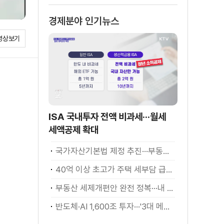
소화
경제분야 인기뉴스
영상보기
ISA 국내투자 전액 비과세···월세
세액공제 확대
국가자산기본법 제정 추진···부동산·주식 등 통합 관리
40억 이상 초고가 주택 세부담 급증···실수요자 보호 강화
부동산 세제개편안 완전 정복···내 세금 어떻게 달라지나? [K-정책 사용법]
반도체·AI 1,600조 투자···'3대 메가프로젝트' 속도