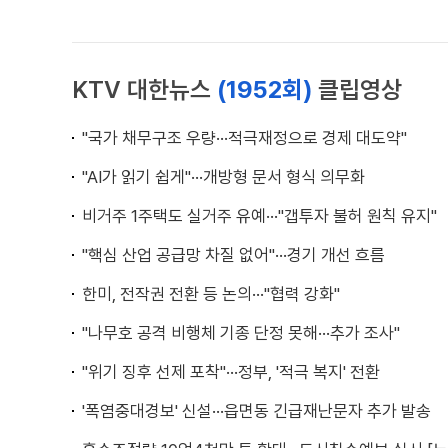
KTV 대한뉴스
(1952회)
클립영상
"국가 채무구조 우량···적극재정으로 경제 대도약"
"AI가 읽기 쉽게"···개방형 문서 형식 의무화
비거주 1주택도 실거주 유예···"갭투자 불허 원칙 유지"
"핵심 산업 공급망 차질 없어"···경기 개선 흐름
한미, 전작권 전환 등 논의···"협력 강화"
"나무호 공격 비행체 기종 단정 못해···추가 조사"
"위기 징후 선제 포착"···정부, '적극 복지' 전환
'폭염중대경보' 신설···읍면동 긴급재난문자 추가 발송