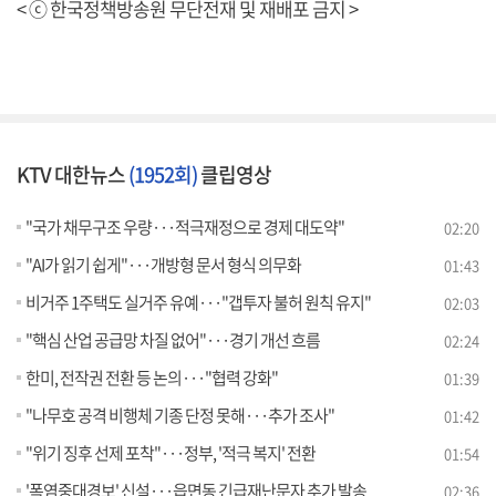
< ⓒ 한국정책방송원 무단전재 및 재배포 금지 >
KTV 대한뉴스
(1952회)
클립영상
"국가 채무구조 우량···적극재정으로 경제 대도약"
02:20
"AI가 읽기 쉽게"···개방형 문서 형식 의무화
01:43
비거주 1주택도 실거주 유예···"갭투자 불허 원칙 유지"
02:03
"핵심 산업 공급망 차질 없어"···경기 개선 흐름
02:24
한미, 전작권 전환 등 논의···"협력 강화"
01:39
"나무호 공격 비행체 기종 단정 못해···추가 조사"
01:42
"위기 징후 선제 포착"···정부, '적극 복지' 전환
01:54
'폭염중대경보' 신설···읍면동 긴급재난문자 추가 발송
02:36