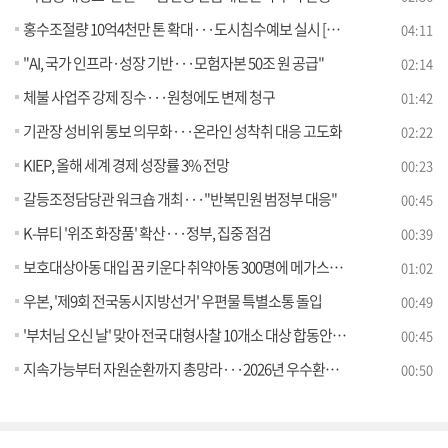
홍수조절량 10억4천만 톤 확대···도시침수예보 실시 [뉴스의 맥]
04:11
"AI, 국가 인프라·성장 기반···모험자본 50조 원 공급"
02:14
체불 사업주 강제 징수···원청에도 변제 청구
01:42
기관장 성비위 통보 의무화···온라인 성착취 대응 고도화
02:22
KIEP, 올해 세계 경제 성장률 3% 전망
00:23
갈등조정담당관 워크숍 개최···"반복민원 범정부 대응"
00:45
K-뷰티 '위조 화장품' 확산···정부, 집중 점검
00:39
보호대상아동 대입 꿈 키운다 취약아동 300명에 메가스터디 강의 무료 지원
01:02
우본, '제9회 전국동시지방선거' 우편물 특별소통 돌입
00:49
'부처님 오신 날' 맞아 전국 대형사찰 10개소 대상 합동안전점검 실시
00:45
지속가능부터 자원순환까지 총망라···2026년 우수환경도서 30종 선정
00:50