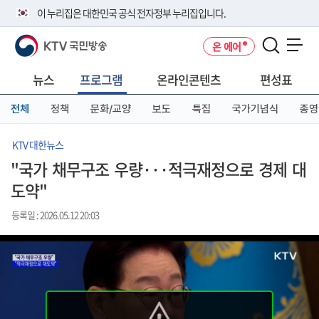
본
메
전
이 누리집은 대한민국 공식 전자정부 누리집입니다.
문
뉴
체
바
바
메
KTV 국민방송
온 에어
로
로
뉴
공식 누리집 주소 확인하기
메뉴 열기
가
가
바
go.kr 주소를 사용하는 누리집은 대한민국 정부기관이 관리하는 누리집입
기
기
로
뉴스
프로그램
온라인콘텐츠
편성표
니다.
가
이밖에 or.kr 또는 .kr등 다른 도메인 주소를 사용하고 있다면 아래 URL에
기
전체
정책
문화/교양
보도
특집
국가기념식
종영
서 도메인 주소를 확인해 보세요
운영중인 공식 누리집보기
KTV 대한뉴스
"국가 채무구조 우량···적극재정으로 경제 대
도약"
등록일 : 2026.05.12 20:03