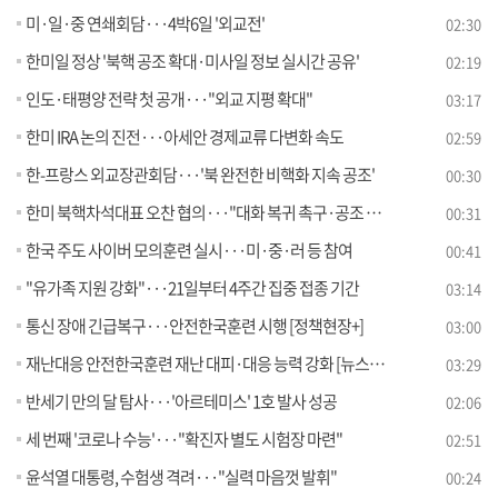
미·일·중 연쇄회담···4박6일 '외교전'
02:30
한미일 정상 '북핵 공조 확대·미사일 정보 실시간 공유'
02:19
인도·태평양 전략 첫 공개···"외교 지평 확대"
03:17
한미 IRA 논의 진전···아세안 경제교류 다변화 속도
02:59
한-프랑스 외교장관회담···'북 완전한 비핵화 지속 공조'
00:30
한미 북핵차석대표 오찬 협의···"대화 복귀 촉구·공조 강화"
00:31
한국 주도 사이버 모의훈련 실시···미·중·러 등 참여
00:41
"유가족 지원 강화"···21일부터 4주간 집중 접종 기간
03:14
통신 장애 긴급복구···안전한국훈련 시행 [정책현장+]
03:00
재난대응 안전한국훈련 재난 대피·대응 능력 강화 [뉴스의 맥]
03:29
반세기 만의 달 탐사···'아르테미스' 1호 발사 성공
02:06
세 번째 '코로나 수능'···"확진자 별도 시험장 마련"
02:51
윤석열 대통령, 수험생 격려···"실력 마음껏 발휘"
00:24