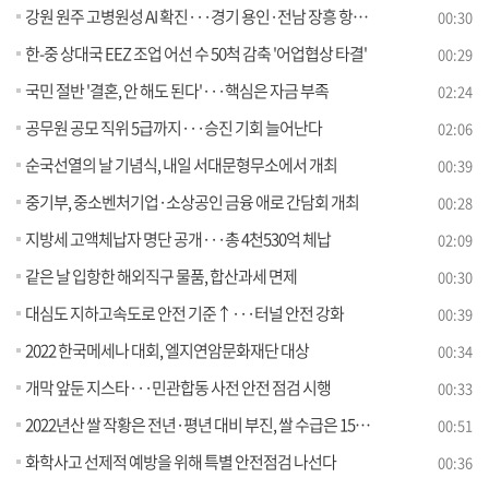
강원 원주 고병원성 AI 확진···경기 용인·전남 장흥 항원 확인
00:30
한-중 상대국 EEZ 조업 어선 수 50척 감축 '어업협상 타결'
00:29
국민 절반 '결혼, 안 해도 된다'···핵심은 자금 부족
02:24
공무원 공모 직위 5급까지···승진 기회 늘어난다
02:06
순국선열의 날 기념식, 내일 서대문형무소에서 개최
00:39
중기부, 중소벤처기업·소상공인 금융 애로 간담회 개최
00:28
지방세 고액체납자 명단 공개···총 4천530억 체납
02:09
같은 날 입항한 해외직구 물품, 합산과세 면제
00:30
대심도 지하고속도로 안전 기준↑···터널 안전 강화
00:39
2022 한국메세나 대회, 엘지연암문화재단 대상
00:34
개막 앞둔 지스타···민관합동 사전 안전 점검 시행
00:33
2022년산 쌀 작황은 전년·평년 대비 부진, 쌀 수급은 15만5천 톤 공급 과잉
00:51
화학사고 선제적 예방을 위해 특별 안전점검 나선다
00:36