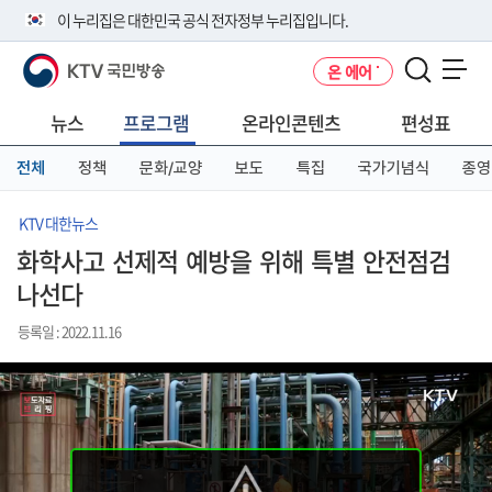
본
메
전
이 누리집은 대한민국 공식 전자정부 누리집입니다.
문
뉴
체
바
바
메
KTV 국민방송
온 에어
로
로
뉴
공식 누리집 주소 확인하기
메뉴 열기
가
가
바
go.kr 주소를 사용하는 누리집은 대한민국 정부기관이 관리하는 누리집입
기
기
로
뉴스
프로그램
온라인콘텐츠
편성표
니다.
가
이밖에 or.kr 또는 .kr등 다른 도메인 주소를 사용하고 있다면 아래 URL에
기
전체
정책
문화/교양
보도
특집
국가기념식
종영
서 도메인 주소를 확인해 보세요
운영중인 공식 누리집보기
KTV 대한뉴스
화학사고 선제적 예방을 위해 특별 안전점검
나선다
등록일 : 2022.11.16