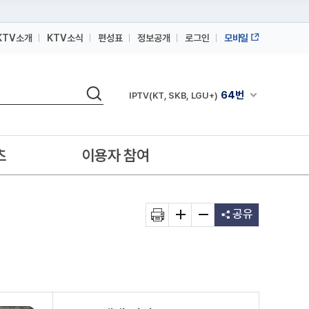
KTV소개
KTV소식
편성표
정보공개
로그인
모바일
164번
스카이라이프
검색
64번
채널안내 펼쳐
IPTV(KT, SKB, LGU+)
164번
스카이라이프
64번
IPTV(KT, SKB, LGU+)
츠
이용자 참여
164번
스카이라이프
공유