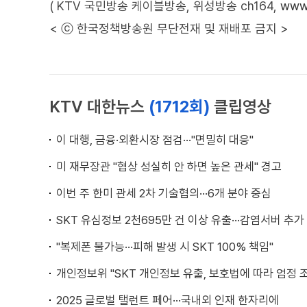
( KTV 국민방송 케이블방송, 위성방송 ch164,
www.
< ⓒ 한국정책방송원 무단전재 및 재배포 금지 >
KTV 대한뉴스
(1712회)
클립영상
이 대행, 금융·외환시장 점검···"면밀히 대응"
미 재무장관 "협상 성실히 안 하면 높은 관세" 경고
이번 주 한미 관세 2차 기술협의···6개 분야 중심
SKT 유심정보 2천695만 건 이상 유출···감염서버 추가
"복제폰 불가능···피해 발생 시 SKT 100% 책임"
개인정보위 "SKT 개인정보 유출, 보호법에 따라 엄정 조
2025 글로벌 탤런트 페어···국내외 인재 한자리에