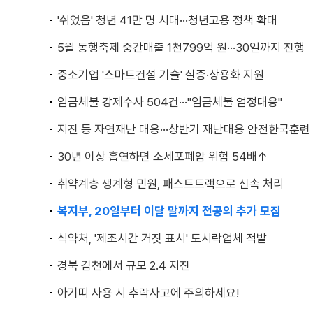
'쉬었음' 청년 41만 명 시대···청년고용 정책 확대
5월 동행축제 중간매출 1천799억 원···30일까지 진행
중소기업 '스마트건설 기술' 실증·상용화 지원
임금체불 강제수사 504건···"임금체불 엄정대응"
지진 등 자연재난 대응···상반기 재난대응 안전한국훈련
30년 이상 흡연하면 소세포폐암 위험 54배↑
취약계층 생계형 민원, 패스트트랙으로 신속 처리
복지부, 20일부터 이달 말까지 전공의 추가 모집
식약처, '제조시간 거짓 표시' 도시락업체 적발
경북 김천에서 규모 2.4 지진
아기띠 사용 시 추락사고에 주의하세요!