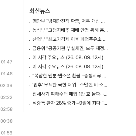
최신뉴스
행안부 "방재안전직 확충, 처우 개선 등 위한 제도개선 추진"
농식부 "고랭지배추 재배 안정 위해 총력···배추가격 점차 안정세"
산업부 "최고가격제 이후 폐업주유소 증가? 사실 아냐"
금융위 "공공기관 부실채권, 모두 재정으로 보전되는 것 아냐"
이 시각 주요뉴스 (26. 08. 09. 12시)
01:47
이 시각 주요뉴스 (26. 08. 08. 12시)
01:48
"복잡한 웹툰·웹소설 환불···증빙서류 요구까지"
'입추' 무색한 극한 더위···주말엔 비·소나기
02:39
전세사기 피해주택 매입 1만 호 돌파···피해 지원 속도
02:22
식중독 환자 28% 증가···9월에 최다 "입추 방심 금물"
02:58
00:38
01:56