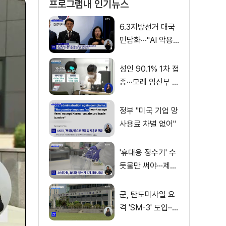
프로그램내 인기뉴스
6.3지방선거 대국
민담화···"AI 악용
가짜뉴스 처벌"
성인 90.1% 1차 접
종···모레 임신부 사
전예약
정부 "미국 기업 망
사용료 차별 없어"
'휴대용 정수기' 수
돗물만 써야···제품
별 성능 차이
군, 탄도미사일 요
격 'SM-3' 도입···
이지스함 탑재