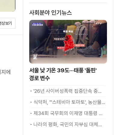
사회분야 인기뉴스
영상보기
서울 낮 기온 39도···태풍 '돌핀'
이지에
경로 변수
'26년 사이버성폭력 집중단속 중간성과 발표···향후 추진계획은?
식약처, "'스테비아 토마토', 농산물 아닌 가공식품"
제34회 국무회의 이재명 대통령 모두발언
나라의 평화, 국민의 자부심 대체불가 대한민국 이재명 대통령 모두말씀